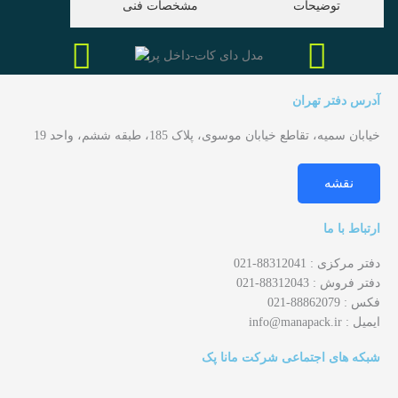
توضیحات
مشخصات فنی
 دفتر تهران
 سمیه، تقاطع خیابان موسوی، پلاک 185، طبقه ششم، واحد 19
نقشه
ط با ما
کزی : 88312041-021
وش : 88312043-021
88862-021
info@manapa
 های اجتماعی شرکت مانا پک